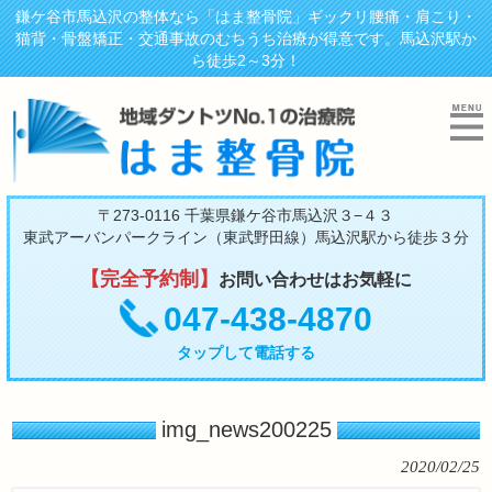
鎌ケ谷市馬込沢の整体なら「はま整骨院」ギックリ腰痛・肩こり・
猫背・骨盤矯正・交通事故のむちうち治療が得意です。馬込沢駅か
ら徒歩2～3分！
〒273-0116 千葉県鎌ケ谷市馬込沢３−４３
東武アーバンパークライン（東武野田線）馬込沢駅から徒歩３分
【完全予約制】
お問い合わせはお気軽に
047-438-4870
タップして電話する
img_news200225
2020/02/25