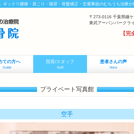
」ギックリ腰痛・肩こり・猫背・骨盤矯正・交通事故のむちうち治療が
〒273-0116 千葉県
東武アーバンパークラ
【完
めての方へ
院長/スタッフ
患者さんの声
Guide
Staff
Voice
プライベート写真館
空手