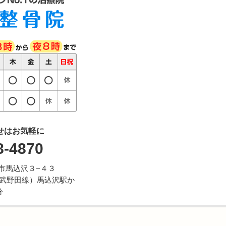
せはお気軽に
8-4870
ケ谷市馬込沢３−４３
武野田線）馬込沢駅か
分