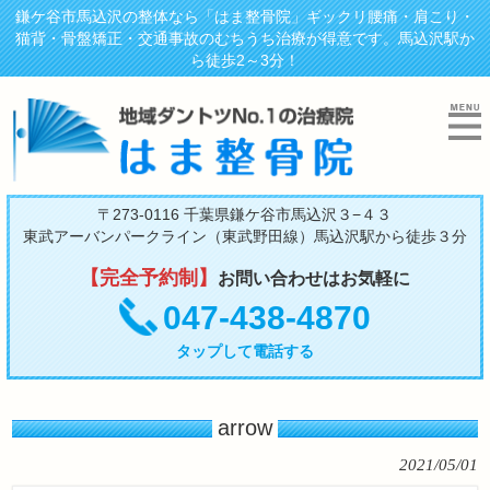
鎌ケ谷市馬込沢の整体なら「はま整骨院」ギックリ腰痛・肩こり・
猫背・骨盤矯正・交通事故のむちうち治療が得意です。馬込沢駅か
ら徒歩2～3分！
〒273-0116 千葉県鎌ケ谷市馬込沢３−４３
東武アーバンパークライン（東武野田線）馬込沢駅から徒歩３分
【完全予約制】
お問い合わせはお気軽に
047-438-4870
タップして電話する
arrow
2021/05/01