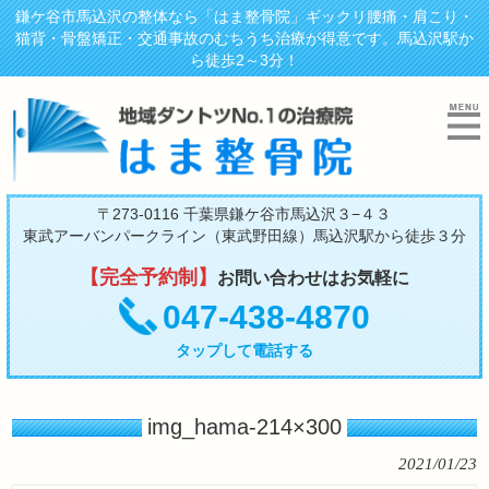
鎌ケ谷市馬込沢の整体なら「はま整骨院」ギックリ腰痛・肩こり・
猫背・骨盤矯正・交通事故のむちうち治療が得意です。馬込沢駅か
ら徒歩2～3分！
〒273-0116 千葉県鎌ケ谷市馬込沢３−４３
東武アーバンパークライン（東武野田線）馬込沢駅から徒歩３分
【完全予約制】
お問い合わせはお気軽に
047-438-4870
タップして電話する
img_hama-214×300
2021/01/23