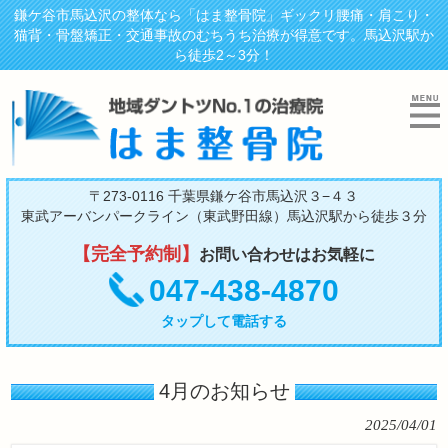
鎌ケ谷市馬込沢の整体なら「はま整骨院」ギックリ腰痛・肩こり・
猫背・骨盤矯正・交通事故のむちうち治療が得意です。馬込沢駅か
ら徒歩2～3分！
〒273-0116 千葉県鎌ケ谷市馬込沢３−４３
東武アーバンパークライン（東武野田線）馬込沢駅から徒歩３分
【完全予約制】
お問い合わせはお気軽に
047-438-4870
タップして電話する
4月のお知らせ
2025/04/01