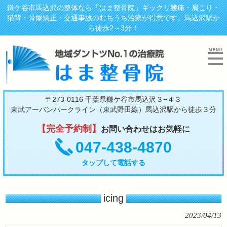
鎌ケ谷市馬込沢の整体なら「はま整骨院」ギックリ腰痛・肩こり・
猫背・骨盤矯正・交通事故のむちうち治療が得意です。馬込沢駅か
ら徒歩2～3分！
〒273-0116 千葉県鎌ケ谷市馬込沢３−４３
東武アーバンパークライン（東武野田線）馬込沢駅から徒歩３分
【完全予約制】
お問い合わせはお気軽に
047-438-4870
タップして電話する
icing
2023/04/13