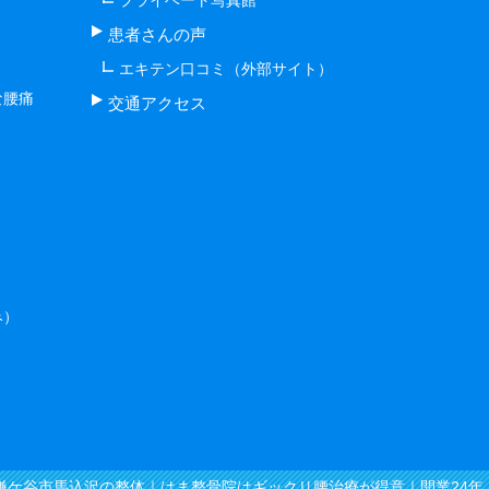
患者さんの声
エキテン口コミ（外部サイト）
な腰痛
交通アクセス
み）
2026 鎌ケ谷市馬込沢の整体｜はま整骨院はギックリ腰治療が得意｜開業24年 All rig