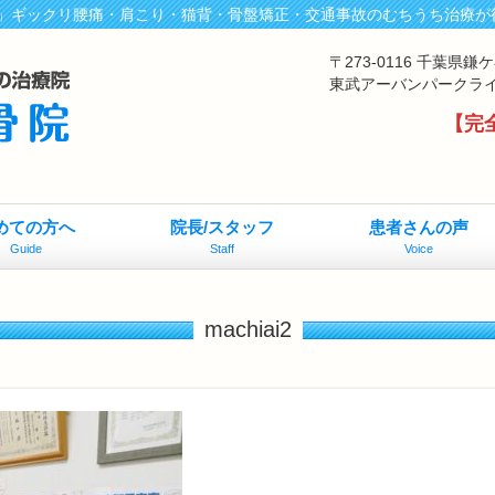
」ギックリ腰痛・肩こり・猫背・骨盤矯正・交通事故のむちうち治療が
〒273-0116 千葉県
東武アーバンパークラ
【完
めての方へ
院長/スタッフ
患者さんの声
Guide
Staff
Voice
machiai2