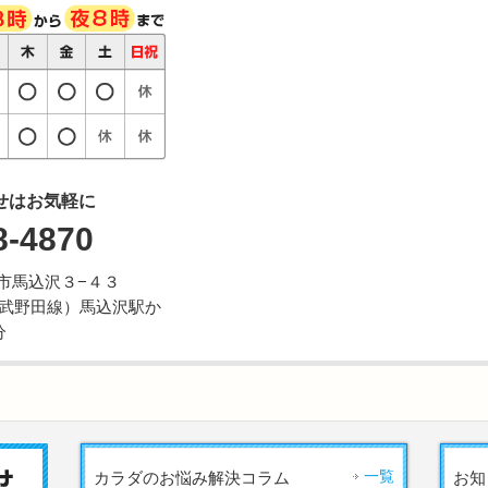
せはお気軽に
8-4870
ケ谷市馬込沢３−４３
武野田線）馬込沢駅か
分
一覧
カラダのお悩み解決コラム
お知